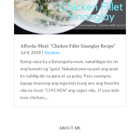
Afforda-Meal: “Chicken Fillet Sinanglay Recipe”
Jul 4, 2018
|
Recipes
Being raise by a Batangeña mom, nakahiligan ko rin
ang kumain ng "gata". Nakakatuwa na pati ang anak
ko nahilig din sa gata at sa gulay. Pero syempre,
kapag tinanong ang mga kids kung ano ang favorite
nila na food, "CHICKEN" ang sagot nila.. If your kids
love chicken,...
ABOUT ME