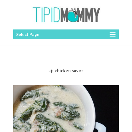
Select Page
aji chicken savor